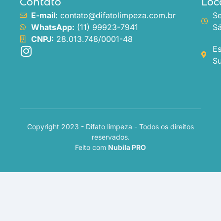
Contato
Loc
E-mail:
contato@difatolimpeza.com.br
Se
WhatsApp:
(11) 99923-7941
Sá
CNPJ:
28.013.748/0001-48
Es
Su
Copyright 2023 - Difato limpeza - Todos os direitos
reservados.
Feito com
Nubila PRO