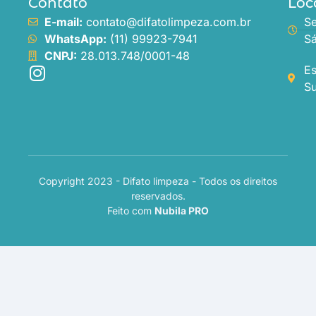
Contato
Loc
E-mail:
contato@difatolimpeza.com.br
Se
WhatsApp:
(11) 99923-7941
Sá
CNPJ:
28.013.748/0001-48
Es
Su
Copyright 2023 - Difato limpeza - Todos os direitos
reservados.
Feito com
Nubila PRO