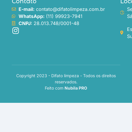
Contato
Loc
E-mail:
contato@difatolimpeza.com.br
Se
WhatsApp:
(11) 99923-7941
Sá
CNPJ:
28.013.748/0001-48
Es
Su
Copyright 2023 - Difato limpeza - Todos os direitos
reservados.
Feito com
Nubila PRO