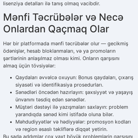
lisenziya detalları ilə tanış olmaq vacibdir.
Mənfi Təcrübələr və Necə
Onlardan Qaçmaq Olar
Hər bir platformada mənfi təcrübələr olur — gecikmiş
ödənişlər, hesab bloklanmaları, və ya promoların
şərtlərinin anlaşılmaz olması kimi. Onların qarşısını
almaq üçün tövsiyələr:
Qaydaları əvvəlcə oxuyun: Bonus qaydaları, çıxarış
siyasəti və identifikasiya prosedurları.
Sənədləri öncədən hazırlayın: şəxsiyyət və yaşayış
ünvanını təsdiq edən sənədlər.
Müştəri dəstəyi ilə yazışmaları saxlayın: problem
yarandıqda sənəd kimi istifadə oluna bilər.
Məhdudiyyətlər və hədiyyələr: promosyon kodları
və region əsaslı təkliflərə diqqət yetirin.
Bu sadə addımlar çox vaxt böyük problemlərin qarşısını