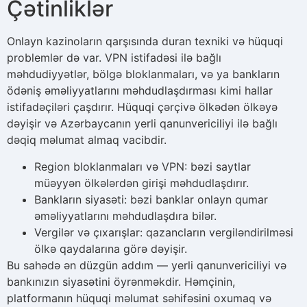
Çətinliklər
Onlayn kazinoların qarşısında duran texniki və hüquqi
problemlər də var. VPN istifadəsi ilə bağlı
məhdudiyyətlər, bölgə bloklanmaları, və ya bankların
ödəniş əməliyyatlarını məhdudlaşdırması kimi hallar
istifadəçiləri çaşdırır. Hüquqi çərçivə ölkədən ölkəyə
dəyişir və Azərbaycanın yerli qanunvericiliyi ilə bağlı
dəqiq məlumat almaq vacibdir.
Region bloklanmaları və VPN: bəzi saytlar
müəyyən ölkələrdən girişi məhdudlaşdırır.
Bankların siyasəti: bəzi banklar onlayn qumar
əməliyyatlarını məhdudlaşdıra bilər.
Vergilər və çıxarışlar: qazancların vergiləndirilməsi
ölkə qaydalarına görə dəyişir.
Bu sahədə ən düzgün addım — yerli qanunvericiliyi və
bankınızın siyasətini öyrənməkdir. Həmçinin,
platformanın hüquqi məlumat səhifəsini oxumaq və