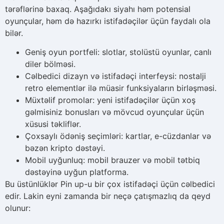
tərəflərinə baxaq. Aşağıdakı siyahı həm potensial
oyunçular, həm də hazırkı istifadəçilər üçün faydalı ola
bilər.
Geniş oyun portfeli: slotlar, stolüstü oyunlar, canlı
diler bölməsi.
Cəlbedici dizayn və istifadəçi interfeysi: nostalji
retro elementlər ilə müasir funksiyaların birləşməsi.
Müxtəlif promolar: yeni istifadəçilər üçün xoş
gəlmisiniz bonusları və mövcud oyunçular üçün
xüsusi təkliflər.
Çoxsaylı ödəniş seçimləri: kartlar, e-cüzdanlar və
bəzən kripto dəstəyi.
Mobil uyğunluq: mobil brauzer və mobil tətbiq
dəstəyinə uyğun platforma.
Bu üstünlüklər Pin up-u bir çox istifadəçi üçün cəlbedici
edir. Lakin eyni zamanda bir neçə çatışmazlıq da qeyd
olunur: