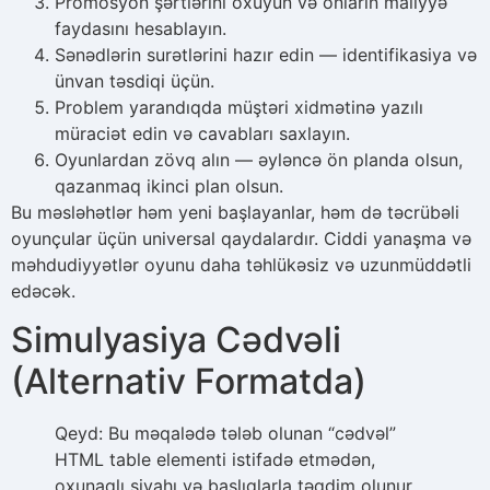
Promosyon şərtlərini oxuyun və onların maliyyə
faydasını hesablayın.
Sənədlərin surətlərini hazır edin — identifikasiya və
ünvan təsdiqi üçün.
Problem yarandıqda müştəri xidmətinə yazılı
müraciət edin və cavabları saxlayın.
Oyunlardan zövq alın — əyləncə ön planda olsun,
qazanmaq ikinci plan olsun.
Bu məsləhətlər həm yeni başlayanlar, həm də təcrübəli
oyunçular üçün universal qaydalardır. Ciddi yanaşma və
məhdudiyyətlər oyunu daha təhlükəsiz və uzunmüddətli
edəcək.
Simulyasiya Cədvəli
(Alternativ Formatda)
Qeyd: Bu məqalədə tələb olunan “cədvəl”
HTML table elementi istifadə etmədən,
oxunaqlı siyahı və başlıqlarla təqdim olunur.