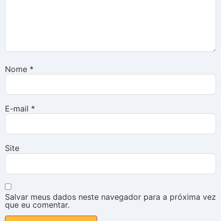
Nome
*
E-mail
*
Site
Salvar meus dados neste navegador para a próxima vez
que eu comentar.