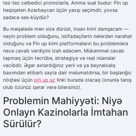
tez-tez cəlbedici promolarla. Amma sual budur: Pin up
həqiqətən Azərbaycan üçün yaxşı seçimdir, yoxsa
sadəcə səs-küydür?
Bu məqalədə mən sizə dürüst, insan kimi danışacam —
nəyin problem olduğunu, istifadəçilərin nələrdən narahat
olduğunu və Pin up kimi platformaların bu problemlərə
necə cavab verdiyini izah edəcəm. Mükəmməl cavab
tapmaq üçün təcrübə, strategiya və real nüanslar
vacibdir. Əgər axtardığınız yerli və ya beynəlxalq
baxımdan etibarlı sayta dair məlumatdırsa, bir başlanğıc
nöqtəsi üçün
pin up az
linki burada olacaq (onunla tanış
olub özünüz qərar verə bilərsiniz).
Problemin Mahiyyəti: Niyə
Onlayn Kazinolarla İmtahan
Sürülür?