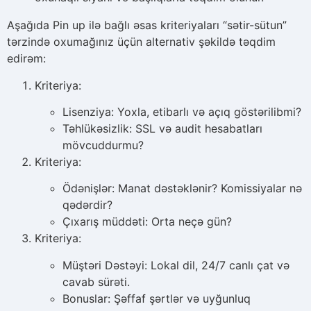
Aşağıda Pin up ilə bağlı əsas kriteriyaları “sətir-sütun”
tərzində oxumağınız üçün alternativ şəkildə təqdim
edirəm:
Kriteriya:
Lisenziya: Yoxla, etibarlı və açıq göstərilibmi?
Təhlükəsizlik: SSL və audit hesabatları
mövcuddurmu?
Kriteriya:
Ödənişlər: Manat dəstəklənir? Komissiyalar nə
qədərdir?
Çıxarış müddəti: Orta neçə gün?
Kriteriya:
Müştəri Dəstəyi: Lokal dil, 24/7 canlı çat və
cavab sürəti.
Bonuslar: Şəffaf şərtlər və uyğunluq