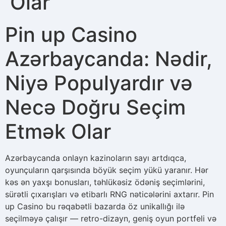
Olar
Pin up Casino
Azərbaycanda: Nədir,
Niyə Populyardır və
Necə Doğru Seçim
Etmək Olar
Azərbaycanda onlayn kazinoların sayı artdıqca,
oyunçuların qarşısında böyük seçim yükü yaranır. Hər
kəs ən yaxşı bonusları, təhlükəsiz ödəniş seçimlərini,
sürətli çıxarışları və etibarlı RNG nəticələrini axtarır. Pin
up Casino bu rəqabətli bazarda öz unikallığı ilə
seçilməyə çalışır — retro-dizayn, geniş oyun portfeli və