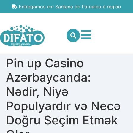
Entregamos em Santana de Parnaiba e região
Pin up Casino
Azərbaycanda:
Nədir, Niyə
Populyardır və Necə
Doğru Seçim Etmək