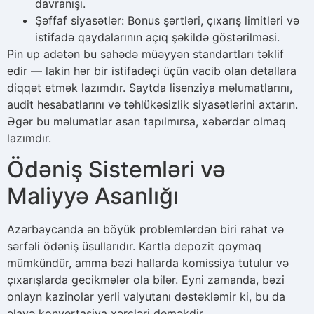
davranışı.
Şəffaf siyasətlər: Bonus şərtləri, çıxarış limitləri və
istifadə qaydalarının açıq şəkildə göstərilməsi.
Pin up adətən bu sahədə müəyyən standartları təklif
edir — lakin hər bir istifadəçi üçün vacib olan detallara
diqqət etmək lazımdır. Saytda lisenziya məlumatlarını,
audit hesabatlarını və təhlükəsizlik siyasətlərini axtarın.
Əgər bu məlumatlar asan tapılmırsa, xəbərdar olmaq
lazımdır.
Ödəniş Sistemləri və
Maliyyə Asanlığı
Azərbaycanda ən böyük problemlərdən biri rahat və
sərfəli ödəniş üsullarıdır. Kartla depozit qoymaq
mümkündür, amma bəzi hallarda komissiya tutulur və
çıxarışlarda gecikmələr ola bilər. Eyni zamanda, bəzi
onlayn kazinolar yerli valyutanı dəstəkləmir ki, bu da
əlavə konvertasiya xərcləri deməkdir.