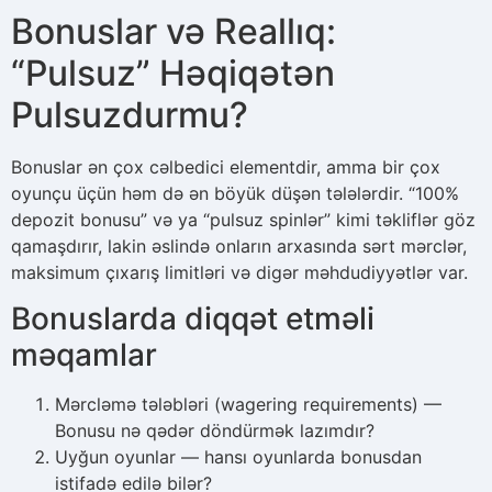
Bonuslar və Reallıq:
“Pulsuz” Həqiqətən
Pulsuzdurmu?
Bonuslar ən çox cəlbedici elementdir, amma bir çox
oyunçu üçün həm də ən böyük düşən tələlərdir. “100%
depozit bonusu” və ya “pulsuz spinlər” kimi təkliflər göz
qamaşdırır, lakin əslində onların arxasında sərt mərclər,
maksimum çıxarış limitləri və digər məhdudiyyətlər var.
Bonuslarda diqqət etməli
məqamlar
Mərcləmə tələbləri (wagering requirements) —
Bonusu nə qədər döndürmək lazımdır?
Uyğun oyunlar — hansı oyunlarda bonusdan
istifadə edilə bilər?