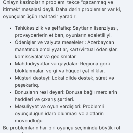
Onlayn kazinoların problemi təkcə “qazanmaq və
itirmək” məsələsi deyil. Daha dərin problemlər var ki,
oyunçular üçün real təsir yaradır:
Təhlükəsizlik və şəffaflıq: Saytların lisenziyası,
provayderlərin etibarı, oyunların ədalətliliyi.
Ödənişlər və valyuta məsələləri: Azərbaycan
manatında əməliyyatlar, kart/virtual ödənişlər,
komissiyalar və gecikmələr.
Məhdudiyyətlər və qaydalar: Regiona görə
bloklanmalar, vergi və hüquqi çətinliklər.
Müştəri dəstəyi: Lokal dildə dəstək, sürət və
peşəkarlıq.
Bonusların real dəyəri: Bonusa bağlı mərclərin
həddləri və çıxarış şərtləri.
Məsuliyyət və oyun vərdişləri: Problemli
oyunçuluğun idarə olunması və alətlərin
mövcudluğu.
Bu problemlərin hər biri oyunçu seçimində böyük rol