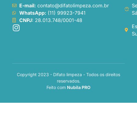
E-mail:
contato@difatolimpeza.com.br
Se
WhatsApp:
(11) 99923-7941
Sá
CNPJ:
28.013.748/0001-48
Es
Su
Copyright 2023 - Difato limpeza - Todos os direitos
reservados.
Feito com
Nubila PRO