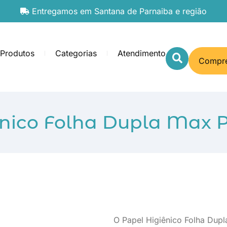
Entregamos em Santana de Parnaiba e região
Produtos
Categorias
Atendimento
Compre
ênico Folha Dupla Max 
O Papel Higiênico Folha Dup