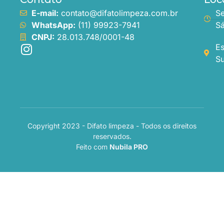
E-mail:
contato@difatolimpeza.com.br
Se
WhatsApp:
(11) 99923-7941
Sá
CNPJ:
28.013.748/0001-48
Es
Su
Copyright 2023 - Difato limpeza - Todos os direitos
reservados.
Feito com
Nubila PRO